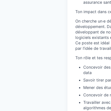
assurance sant
Ton impact dans ce
On cherche un·e dé
développement. Dan
développant de nou
logiciels existants 
Ce poste est idéal 
par l’idée de travai
Ton rôle et tes res
Concevoir des 
data
Savoir tirer p
Mener des étude
Concevoir de n
Travailler ave
algorithmes de