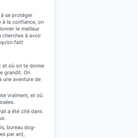
 à se protéger
 à la confiance, on
donner le meilleur
tu cherches à avoir
qu’on fait!
t et où on te donne
e grandit. On
à une aventure de
pte vraiment, et où
posées.
il a été cité dans
ux.
sis, bureau dog-
es par an),