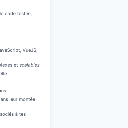
de code testée,
JavaScript, VueJS,
plexes et
scalables
elle
ons
dans leur montée
sociés à tes