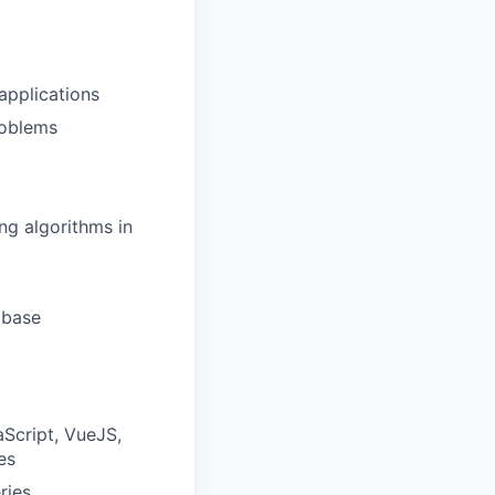
applications
roblems
ng algorithms in
 base
aScript, VueJS,
es
ries