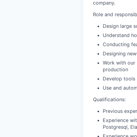
company.
Role and responsibi
Design large s
Understand how
Conducting fea
Designing new 
Work with our 
production
Develop tools 
Use and autom
Qualifications:
Previous expe
Experience wit
Postgresql, E
Experience wo