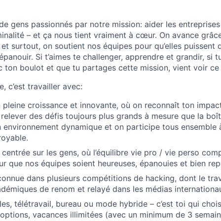
de gens passionnés par notre mission: aider les entreprises
inalité – et ça nous tient vraiment à cœur. On avance grâce
, et surtout, on soutient nos équipes pour qu’elles puissent 
épanouir. Si t’aimes te challenger, apprendre et grandir, si 
 ton boulot et que tu partages cette mission, vient voir ce 
e, c’est travailler avec:
 pleine croissance et innovante, où on reconnaît ton impac
relever des défis toujours plus grands à mesure que la boît
n environnement dynamique et on participe tous ensemble 
royable.
centrée sur les gens, où l’équilibre vie pro / vie perso com
our que nos équipes soient heureuses, épanouies et bien re
onnue dans plusieurs compétitions de hacking, dont le trava
démiques de renom et relayé dans les médias internationa
les, télétravail, bureau ou mode hybride – c’est toi qui choi
k options, vacances illimitées (avec un minimum de 3 semain