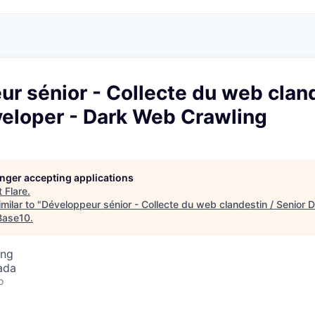
r sénior - Collecte du web cland
veloper - Dark Web Crawling
longer accepting applications
t
Flare
.
milar to "
Développeur sénior - Collecte du web clandestin / Senior 
Base10
.
ing
ada
o