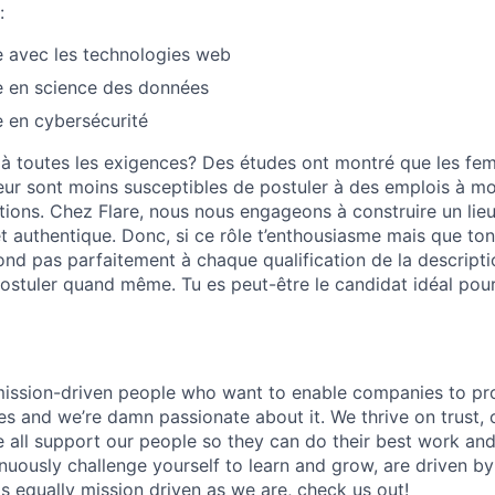
:
e avec les technologies web
e en science des données
e en cybersécurité
à toutes les exigences? Des études ont montré que les fe
ur sont moins susceptibles de postuler à des emplois à m
ations. Chez Flare, nous nous engageons à construire un lieu
f et authentique. Donc, si ce rôle t’enthousiasme mais que to
nd pas parfaitement à chaque qualification de la descripti
ostuler quand même. Tu es peut-être le candidat idéal pou
mission-driven people who want to enable companies to pr
es and we’re damn passionate about it. We thrive on trust, 
e all support our people so they can do their best work and
inuously challenge yourself to learn and grow, are driven b
s equally mission driven as we are, check us out!