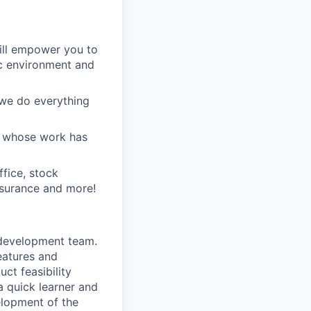
ill empower you to
c environment and
 we do everything
d whose work has
ffice, stock
nsurance and more!
 development team.
features and
ct feasibility
 quick learner and
elopment of the