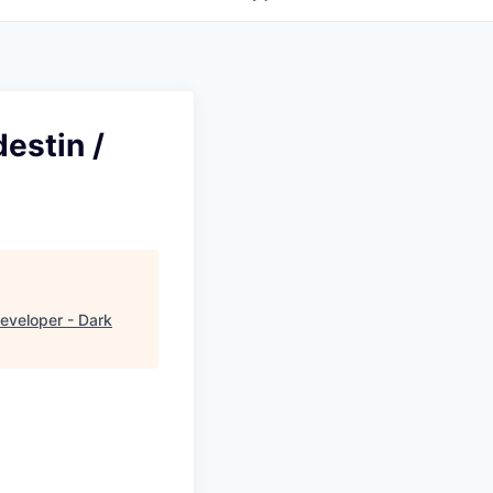
estin /
Developer - Dark