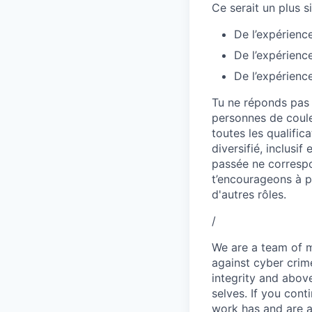
Ce serait un plus si
De l’expérienc
De l’expérienc
De l’expérienc
Tu ne réponds pas 
personnes de coule
toutes les qualific
diversifié, inclusi
passée ne correspo
t’encourageons à p
d'autres rôles.
/
We are a team of 
against cyber crim
integrity and abov
selves. If you cont
work has and are a