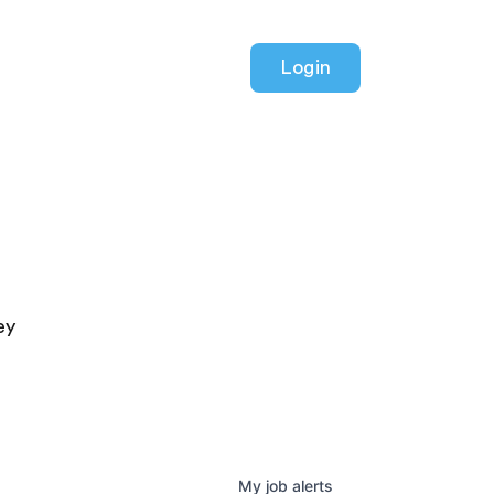
Login
ey
My
job
alerts