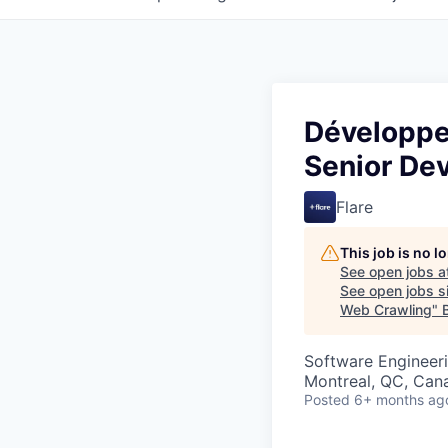
Développeu
Senior De
Flare
This job is no 
See open jobs a
See open jobs si
Web Crawling
"
Software Engineer
Montreal, QC, Can
Posted
6+ months ag