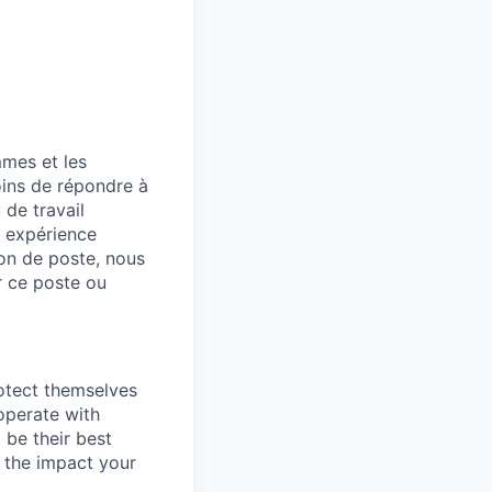
mmes et les
oins de répondre à
 de travail
n expérience
on de poste, nous
r ce poste ou
otect themselves
operate with
 be their best
y the impact your