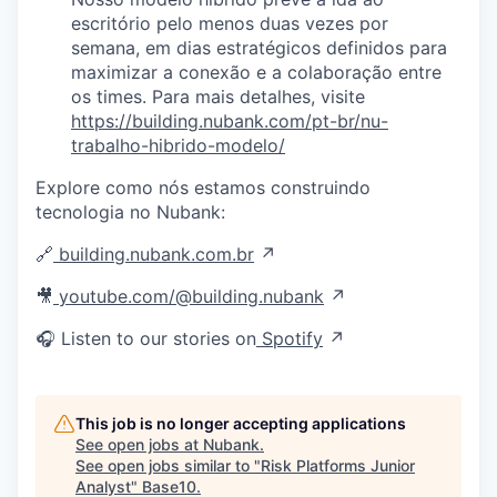
escritório pelo menos duas vezes por
semana, em dias estratégicos definidos para
maximizar a conexão e a colaboração entre
os times. Para mais detalhes, visite
https://building.nubank.com/pt-br/nu-
trabalho-hibrido-modelo/
Explore como nós estamos construindo
tecnologia no Nubank:
🔗
building.nubank.com.br
↗
🎥
youtube.com/@building.nubank
↗
🎧 Listen to our stories on
Spotify
↗
This job is no longer accepting applications
See open jobs at
Nubank
.
See open jobs similar to "
Risk Platforms Junior
Analyst
"
Base10
.