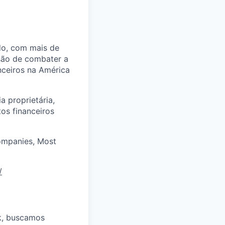
do, com mais de
ssão de combater a
nceiros na América
 proprietária,
os financeiros
ompanies, Most
/
k, buscamos