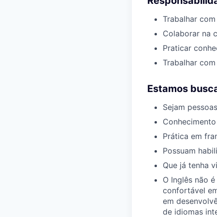
Responsabilid
Trabalhar com 
Colaborar na 
Praticar conh
Trabalhar com 
Estamos busca
Sejam pessoas
Conhecimento 
Prática em fr
Possuam habil
Que já tenha v
O Inglês não é
confortável em
em desenvolvê
de idiomas int