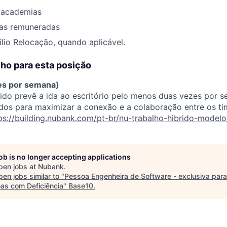
 academias
ias remuneradas
lio Relocação, quando aplicável.
ho para esta posição
zes por semana)
do prevê a ida ao escritório pelo menos duas vezes por s
idos para maximizar a conexão e a colaboração entre os ti
ps://building.nubank.com/pt-br/nu-trabalho-hibrido-modelo
job is no longer accepting applications
pen jobs at
Nubank
.
en jobs similar to "
Pessoa Engenheira de Software - exclusiva para
as com Deficiência
"
Base10
.