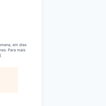
emana, em dias
mes. Para mais
/