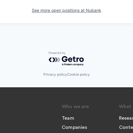
See more open positions at
Nubank
Powered by Getro.com
Privacy policy
Cookie policy
Who we are
What 
Team
Resea
Companies
Conte