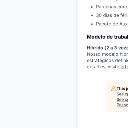
Parcerias com
30 dias de fér
Pacote de Auxí
Modelo de trabal
Híbrido (2 a 3 ve
Nosso modelo híbri
estratégicos defin
detalhes, visite
htt
This 
See o
See op
Pesso