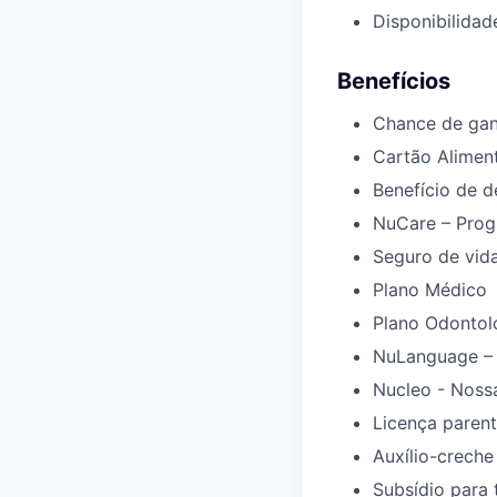
Disponibilidad
Benefícios
Chance de gan
Cartão Aliment
Benefício de d
NuCare – Progr
Seguro de vid
Plano Médico
Plano Odontol
NuLanguage – 
Nucleo - Noss
Licença parent
Auxílio-creche
Subsídio para 