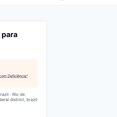
 para
com Deficiência
"
razil · Rio de
eral district, brazil