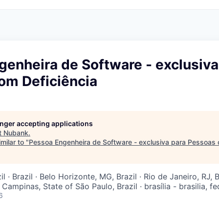
enheira de Software - exclusiva
om Deficiência
longer accepting applications
t
Nubank
.
milar to "
Pessoa Engenheira de Software - exclusiva para Pessoas 
l · Brazil · Belo Horizonte, MG, Brazil · Rio de Janeiro, RJ, B
· Campinas, State of São Paulo, Brazil · brasília - brasilia, fed
6