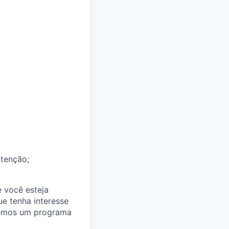
utenção;
e você esteja
e tenha interesse
cemos um programa