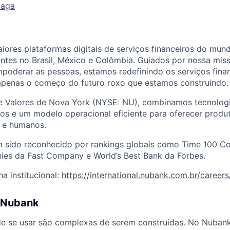
vaga
ores plataformas digitais de serviços financeiros do mun
entes no Brasil, México e Colômbia. Guiados por nossa mi
poderar as pessoas, estamos redefinindo os serviços fina
 apenas o começo do futuro roxo que estamos construindo.
e Valores de Nova York (NYSE: NU), combinamos tecnologia
dos e um modelo operacional eficiente para oferecer produt
s e humanos.
 sido reconhecido por rankings globais como Time 100 C
ies da Fast Company e World’s Best Bank da Forbes.
a institucional:
https://international.nubank.com.br/careers
 Nubank
de se usar são complexas de serem construídas. No Nuban