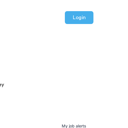
Login
ey
My
job
alerts