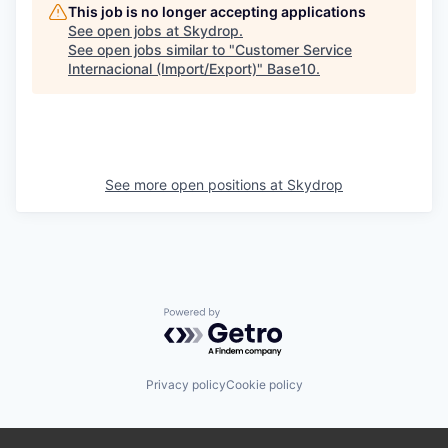
This job is no longer accepting applications
See open jobs at
Skydrop
.
See open jobs similar to "
Customer Service
Internacional (Import/Export)
"
Base10
.
See more open positions at
Skydrop
Powered by Getro.com
Privacy policy
Cookie policy