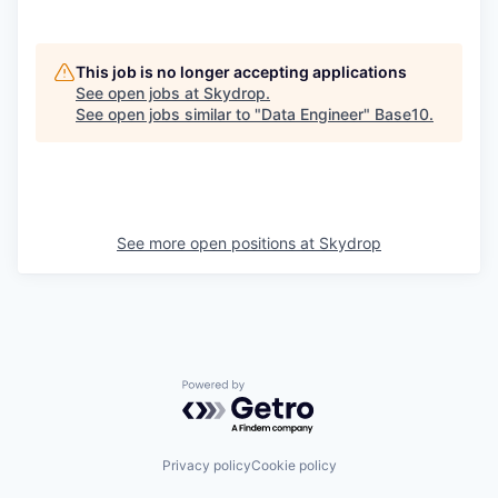
This job is no longer accepting applications
See open jobs at
Skydrop
.
See open jobs similar to "
Data Engineer
"
Base10
.
See more open positions at
Skydrop
Powered by Getro.com
Privacy policy
Cookie policy