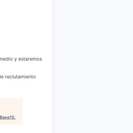
e medio y estaremos
de reclutamiento
Base10
.