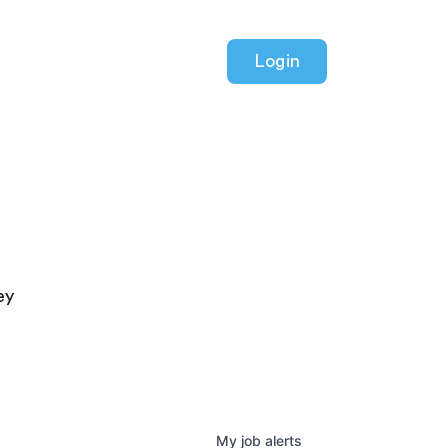
Login
ey
My
job
alerts