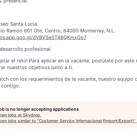
 presencial.
aseo Santa Lucia.
cio Ramón 801 Ote, Centro, 64000 Monterrey, N.L.
aps.app.goo.gl/dVBVSeST48QKmxGo7
desarrollo profesional.
ptar el reto! Para aplicar en la vacante, postúlate por est
r nuestros objetivos junto a ti.
match con los requerimientos de la vacante, nuestro equipo 
 contigo.
job is no longer accepting applications
pen jobs at
Skydrop
.
en jobs similar to "
Customer Service Internacional (Import/Export)
"