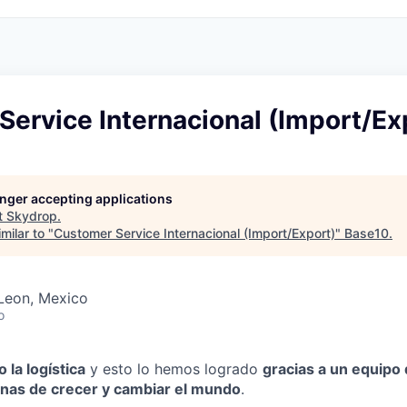
ervice Internacional (Import/Ex
longer accepting applications
t
Skydrop
.
milar to "
Customer Service Internacional (Import/Export)
"
Base10
.
Leon, Mexico
o
 la logística
y esto lo hemos logrado
gracias a un equipo
ganas de crecer y cambiar el mundo
.