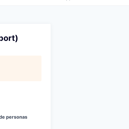
port)
 de personas