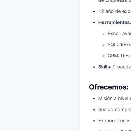
de Empresas o 
+2 año de expe
Herramientas
:
Excel: ava
SQL: desea
CRM: Dese
Skills
: Proacti
Ofrecemos:
Misión a nivel
Sueldo competi
Horario: Lunes