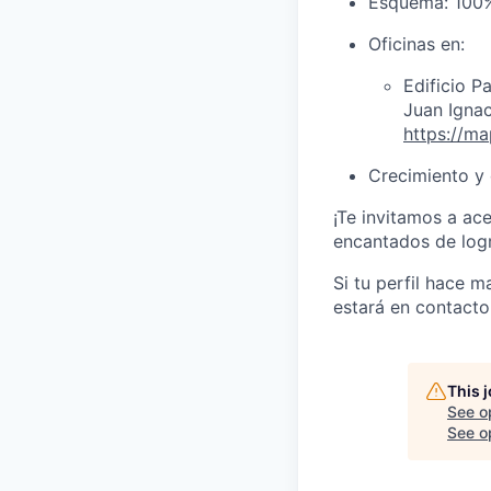
Esquema: 100%
Oficinas en:
Edificio P
Juan Igna
https://m
Crecimiento y 
¡Te invitamos a ace
encantados de logra
Si tu perfil hace 
estará en contacto
This 
See o
See op