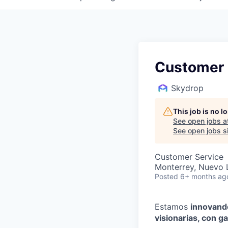
Customer S
Skydrop
This job is no 
See open jobs a
See open jobs si
Customer Service
Monterrey, Nuevo 
Posted
6+ months ag
Estamos
innovando
visionarias, con 