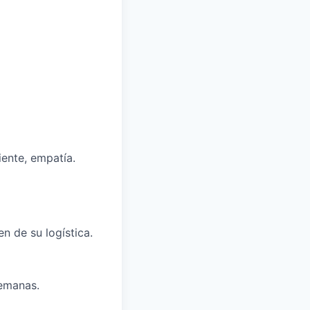
iente, empatía.
n de su logística.
semanas.