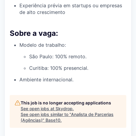
Experiência prévia em startups ou empresas
de alto crescimento
Sobre a vaga:
Modelo de trabalho:
São Paulo: 100% remoto.
Curitiba: 100% presencial.
Ambiente internacional.
This job is no longer accepting applications
See open jobs at
Skydrop
.
See open jobs similar to "
Analista de Parcerias
(Agências)
"
Base10
.