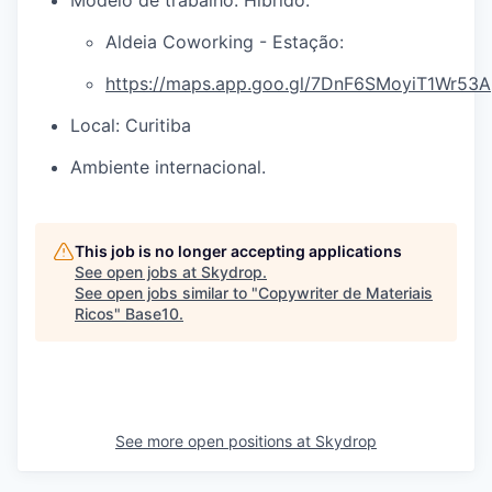
Modelo de trabalho: Híbrido.
Aldeia Coworking - Estação:
https://maps.app.goo.gl/7DnF6SMoyiT1Wr53A
Local: Curitiba
Ambiente internacional.
This job is no longer accepting applications
See open jobs at
Skydrop
.
See open jobs similar to "
Copywriter de Materiais
Ricos
"
Base10
.
See more open positions at
Skydrop