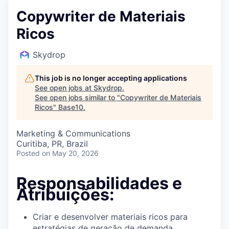
Copywriter de Materiais
Ricos
Skydrop
This job is no longer accepting applications
See open jobs at
Skydrop
.
See open jobs similar to "
Copywriter de Materiais
Ricos
"
Base10
.
Marketing & Communications
Curitiba, PR, Brazil
Posted
on May 20, 2026
Responsabilidades e
Atribuições:
Criar e desenvolver materiais ricos para
estratégias de geração de demanda,