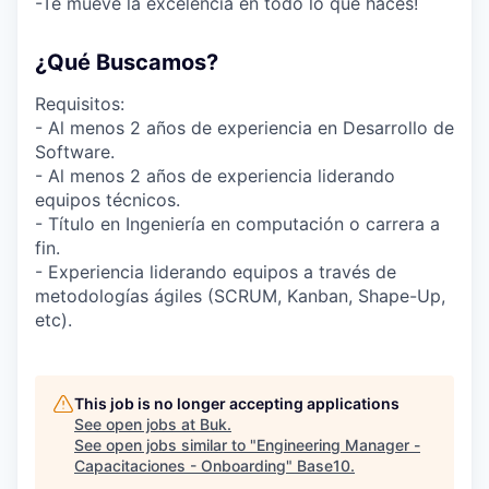
-Te mueve la excelencia en todo lo que haces!
¿Qué Buscamos?
Requisitos:
- Al menos 2 años de experiencia en Desarrollo de
Software.
- Al menos 2 años de experiencia liderando
equipos técnicos.
- Título en Ingeniería en computación o carrera a
fin.
- Experiencia liderando equipos a través de
metodologías ágiles (SCRUM, Kanban, Shape-Up,
etc).
This job is no longer accepting applications
See open jobs at
Buk
.
See open jobs similar to "
Engineering Manager -
Capacitaciones - Onboarding
"
Base10
.