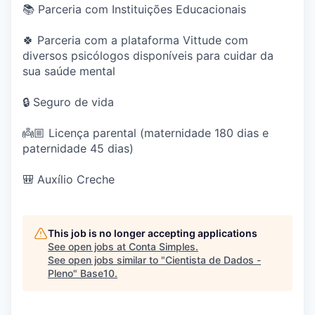
📚 Parceria com Instituições Educacionais
🍀 Parceria com a plataforma Vittude com
diversos psicólogos disponíveis para cuidar da
sua saúde mental
🔒 Seguro de vida
👼🏼 Licença parental (maternidade 180 dias e
paternidade 45 dias)
🎒 Auxílio Creche
This job is no longer accepting applications
See open jobs at
Conta Simples
.
See open jobs similar to "
Cientista de Dados -
Pleno
"
Base10
.