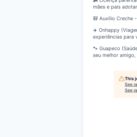
👶
Licença parental
mães e pais adota
🎒 Auxílio Creche -
✈️ Onhappy (Viagen
experiências para 
🐾 Guapeco (Saúde 
seu melhor amigo,
This 
See o
See op