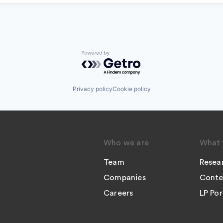
Powered by Getro.com
Privacy policy
Cookie policy
Who we are
What 
Team
Resea
Companies
Conte
Careers
LP Por