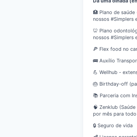
Dá uma olhada (em
🏥 Plano de saúde 
nossos #Simplers 
🦷 Plano odontológ
nossos #Simplers 
🍕 Flex food no ca
🚌 Auxílio Transpo
💪 Wellhub - exten
🎂 Birthday-off (p
📚 Parceria com In
🧠 Zenklub (Saúde 
por mês para todo
🔒 Seguro de vida