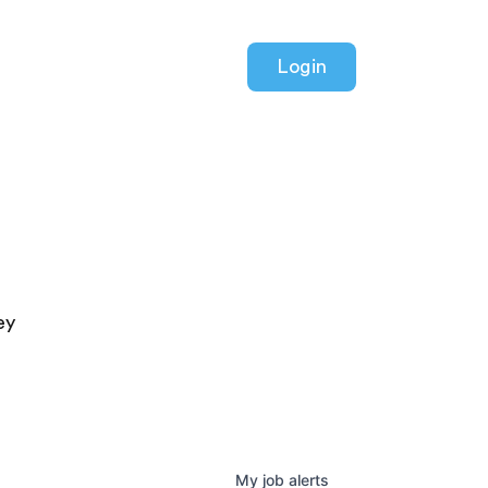
Login
ey
My
job
alerts