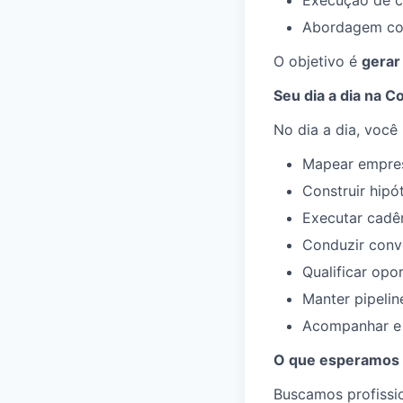
Execução de c
Abordagem con
O objetivo é
gerar
Seu dia a dia na C
No dia a dia, você 
Mapear empres
Construir hip
Executar cadên
Conduzir conve
Qualificar opo
Manter pipeli
Acompanhar e 
O que esperamos 
Buscamos profiss