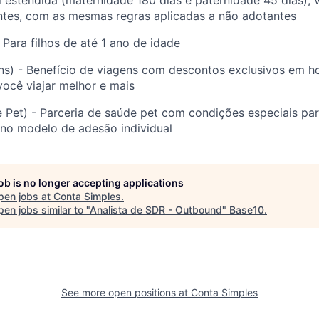
 estendida (maternidade 180 dias e paternidade 45 dias),
ntes, com as mesmas regras aplicadas a não adotantes
 Para filhos de até 1 ano de idade
s) - Benefício de viagens com descontos exclusivos em ho
você viajar melhor e mais
Pet) - Parceria de saúde pet com condições especiais par
 no modelo de adesão individual
job is no longer accepting applications
pen jobs at
Conta Simples
.
en jobs similar to "
Analista de SDR - Outbound
"
Base10
.
See more open positions at
Conta Simples