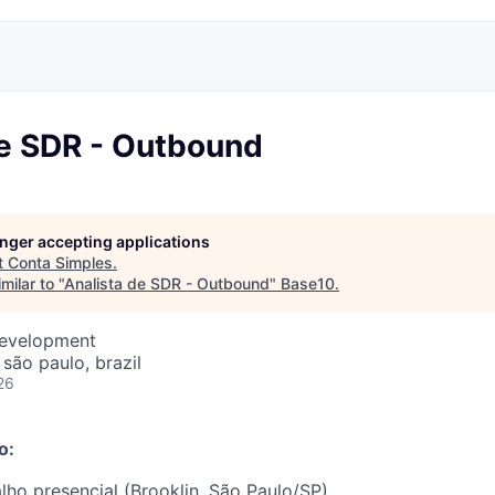
de SDR - Outbound
longer accepting applications
t
Conta Simples
.
milar to "
Analista de SDR - Outbound
"
Base10
.
Development
 são paulo, brazil
26
o:
lho presencial (Brooklin, São Paulo/SP)